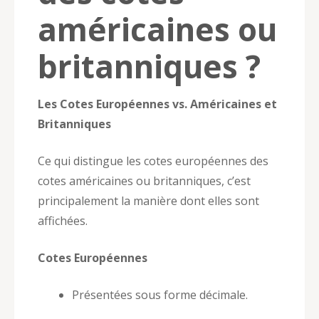
américaines ou
britanniques ?
Les Cotes Européennes vs. Américaines et
Britanniques
Ce qui distingue les cotes européennes des
cotes américaines ou britanniques, c’est
principalement la manière dont elles sont
affichées.
Cotes Européennes
Présentées sous forme décimale.