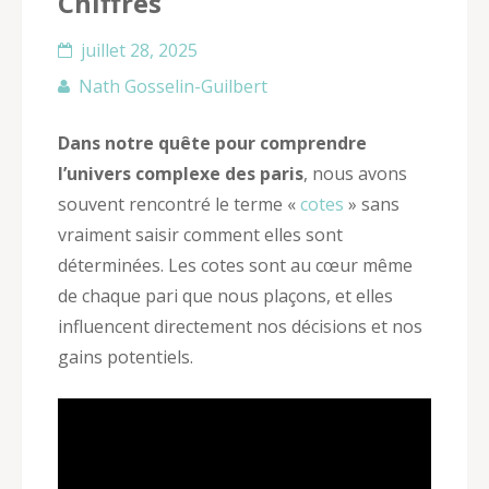
Chiffres
juillet 28, 2025
Nath Gosselin-Guilbert
Dans notre quête pour comprendre
l’univers complexe des paris
, nous avons
souvent rencontré le terme «
cotes
» sans
vraiment saisir comment elles sont
déterminées. Les cotes sont au cœur même
de chaque pari que nous plaçons, et elles
influencent directement nos décisions et nos
gains potentiels.