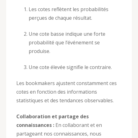
Les cotes reflètent les probabilités
perçues de chaque résultat.
Une cote basse indique une forte
probabilité que l’événement se
produise.
Une cote élevée signifie le contraire.
Les bookmakers ajustent constamment ces
cotes en fonction des informations
statistiques et des tendances observables.
Collaboration et partage des
connaissances :
En collaborant et en
partageant nos connaissances, nous