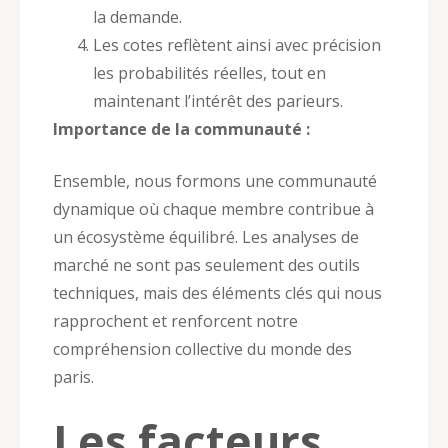
la demande.
Les cotes reflètent ainsi avec précision
les probabilités réelles, tout en
maintenant l’intérêt des parieurs.
Importance de la communauté :
Ensemble, nous formons une communauté
dynamique où chaque membre contribue à
un écosystème équilibré. Les analyses de
marché ne sont pas seulement des outils
techniques, mais des éléments clés qui nous
rapprochent et renforcent notre
compréhension collective du monde des
paris.
Les facteurs