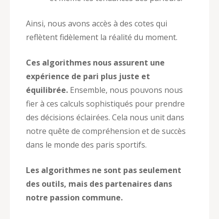
Ainsi, nous avons accès à des cotes qui
reflètent fidèlement la réalité du moment.
Ces algorithmes nous assurent une
expérience de pari plus juste et
équilibrée.
Ensemble, nous pouvons nous
fier à ces calculs sophistiqués pour prendre
des décisions éclairées. Cela nous unit dans
notre quête de compréhension et de succès
dans le monde des paris sportifs.
Les algorithmes ne sont pas seulement
des outils, mais des partenaires dans
notre passion commune.