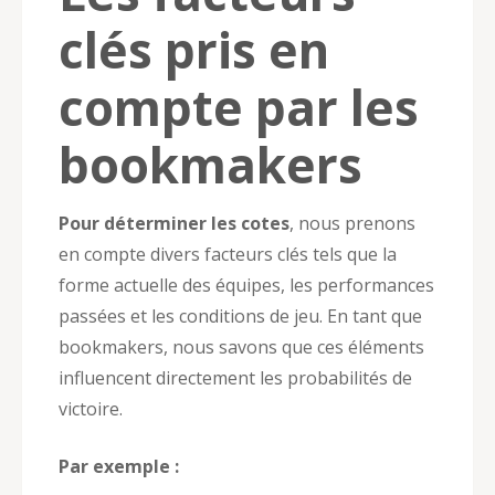
clés pris en
compte par les
bookmakers
Pour déterminer les cotes
, nous prenons
en compte divers facteurs clés tels que la
forme actuelle des équipes, les performances
passées et les conditions de jeu. En tant que
bookmakers, nous savons que ces éléments
influencent directement les probabilités de
victoire.
Par exemple :