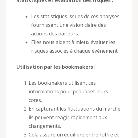
Statistiques et évaluation des risques :
Les statistiques issues de ces analyses
fournissent une vision claire des
actions des parieurs.
Elles nous aident à mieux évaluer les
risques associés à chaque événement.
Utilisation par les bookmakers :
Les bookmakers utilisent ces
informations pour peaufiner leurs
cotes.
En capturant les fluctuations du marché,
ils peuvent réagir rapidement aux
changements.
Cela assure un équilibre entre l’offre et