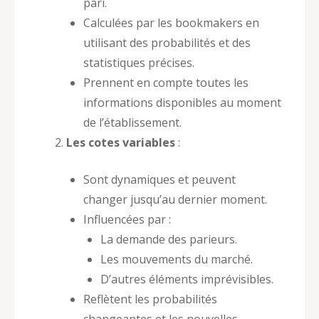
pari.
Calculées par les bookmakers en
utilisant des probabilités et des
statistiques précises.
Prennent en compte toutes les
informations disponibles au moment
de l’établissement.
Les cotes variables
:
Sont dynamiques et peuvent
changer jusqu’au dernier moment.
Influencées par :
La demande des parieurs.
Les mouvements du marché.
D’autres éléments imprévisibles.
Reflètent les probabilités
changeantes et les nouvelles