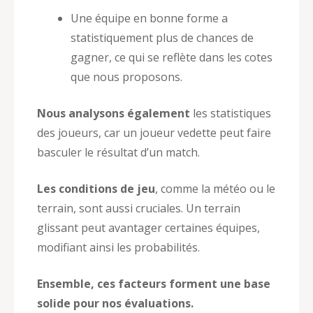
Une équipe en bonne forme a
statistiquement plus de chances de
gagner, ce qui se reflète dans les cotes
que nous proposons.
Nous analysons également
les statistiques
des joueurs, car un joueur vedette peut faire
basculer le résultat d’un match.
Les conditions de jeu
, comme la météo ou le
terrain, sont aussi cruciales. Un terrain
glissant peut avantager certaines équipes,
modifiant ainsi les probabilités.
Ensemble, ces facteurs forment une base
solide pour nos évaluations.