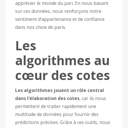
apprécier le monde du pari. En nous basant
sur ces données, nous renforçons notre
sentiment d’appartenance et de confiance
dans nos choix de paris.
Les
algorithmes au
cœur des cotes
Les algorithmes jouent un rôle central
dans l’élaboration des cotes
, car ils nous
permettent de traiter rapidement une
multitude de données pour fournir des
prédictions précises. Grâce à ces outils, nous