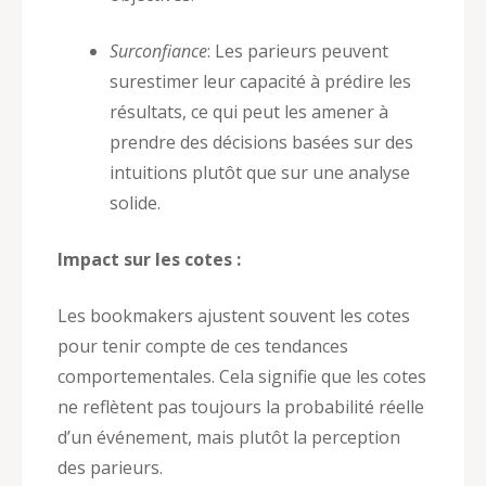
Surconfiance
: Les parieurs peuvent
surestimer leur capacité à prédire les
résultats, ce qui peut les amener à
prendre des décisions basées sur des
intuitions plutôt que sur une analyse
solide.
Impact sur les cotes :
Les bookmakers ajustent souvent les cotes
pour tenir compte de ces tendances
comportementales. Cela signifie que les cotes
ne reflètent pas toujours la probabilité réelle
d’un événement, mais plutôt la perception
des parieurs.