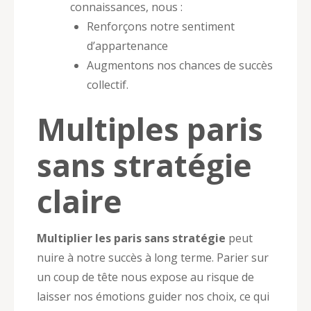
connaissances, nous :
Renforçons notre sentiment
d’appartenance
Augmentons nos chances de succès
collectif.
Multiples paris
sans stratégie
claire
Multiplier les paris sans stratégie
peut
nuire à notre succès à long terme. Parier sur
un coup de tête nous expose au risque de
laisser nos émotions guider nos choix, ce qui