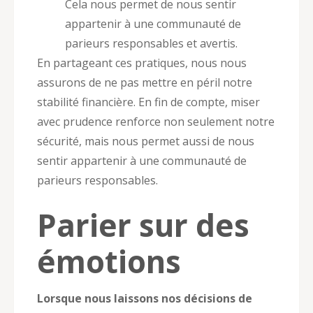
Cela nous permet de nous sentir
appartenir à une communauté de
parieurs responsables et avertis.
En partageant ces pratiques, nous nous
assurons de ne pas mettre en péril notre
stabilité financière. En fin de compte, miser
avec prudence renforce non seulement notre
sécurité, mais nous permet aussi de nous
sentir appartenir à une communauté de
parieurs responsables.
Parier sur des
émotions
Lorsque nous laissons nos décisions de