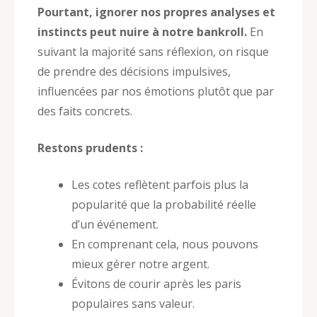
Pourtant, ignorer nos propres analyses et
instincts peut nuire à notre bankroll.
En
suivant la majorité sans réflexion, on risque
de prendre des décisions impulsives,
influencées par nos émotions plutôt que par
des faits concrets.
Restons prudents :
Les cotes reflètent parfois plus la
popularité que la probabilité réelle
d’un événement.
En comprenant cela, nous pouvons
mieux gérer notre argent.
Évitons de courir après les paris
populaires sans valeur.