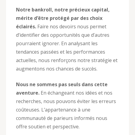
Notre bankroll, notre précieux capital,
mérite d’être protégé par des choix
éclairés.
Faire nos devoirs nous permet
d’identifier des opportunités que d’autres
pourraient ignorer. En analysant les
tendances passées et les performances
actuelles, nous renforçons notre stratégie et
augmentons nos chances de succès.
Nous ne sommes pas seuls dans cette
aventure.
En échangeant nos idées et nos
recherches, nous pouvons éviter les erreurs
coûteuses. L’appartenance à une
communauté de parieurs informés nous
offre soutien et perspective.