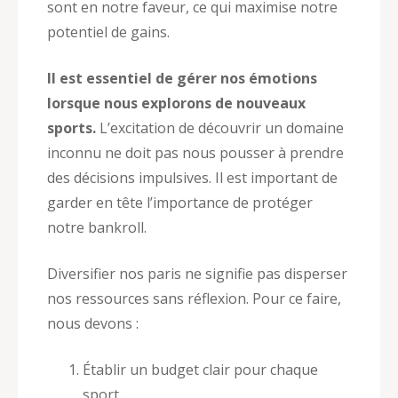
sont en notre faveur, ce qui maximise notre
potentiel de gains.
Il est essentiel de gérer nos émotions
lorsque nous explorons de nouveaux
sports.
L’excitation de découvrir un domaine
inconnu ne doit pas nous pousser à prendre
des décisions impulsives. Il est important de
garder en tête l’importance de protéger
notre bankroll.
Diversifier nos paris ne signifie pas disperser
nos ressources sans réflexion. Pour ce faire,
nous devons :
Établir un budget clair pour chaque
sport.