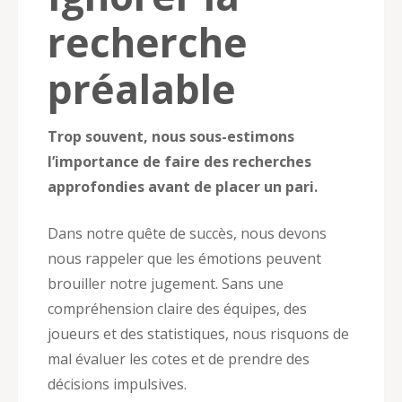
recherche
préalable
Trop souvent, nous sous-estimons
l’importance de faire des recherches
approfondies avant de placer un pari.
Dans notre quête de succès, nous devons
nous rappeler que les émotions peuvent
brouiller notre jugement. Sans une
compréhension claire des équipes, des
joueurs et des statistiques, nous risquons de
mal évaluer les cotes et de prendre des
décisions impulsives.