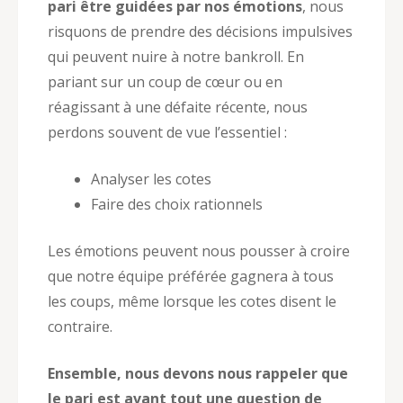
pari être guidées par nos émotions
, nous
risquons de prendre des décisions impulsives
qui peuvent nuire à notre bankroll. En
pariant sur un coup de cœur ou en
réagissant à une défaite récente, nous
perdons souvent de vue l’essentiel :
Analyser les cotes
Faire des choix rationnels
Les émotions peuvent nous pousser à croire
que notre équipe préférée gagnera à tous
les coups, même lorsque les cotes disent le
contraire.
Ensemble, nous devons nous rappeler que
le pari est avant tout une question de