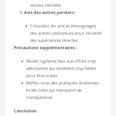
service clientèle.
Avis des autres parieurs :
Consultez les avis et témoignages
des autres utilisateurs pour recueillir
des expériences directes.
Précautions supplémentaires :
Restez vigilants face aux offres trop
alléchantes qui semblent trop belles
pour être vraies.
Méfiez-vous des pratiques douteuses
et des sites qui manquent de
transparence.
Conclusion :