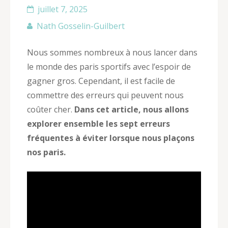
juillet 7, 2025
Nath Gosselin-Guilbert
Nous sommes nombreux à nous lancer dans
le monde des paris sportifs avec l’espoir de
gagner gros. Cependant, il est facile de
commettre des erreurs qui peuvent nous
coûter cher.
Dans cet article, nous allons
explorer ensemble les sept erreurs
fréquentes à éviter lorsque nous plaçons
nos paris.