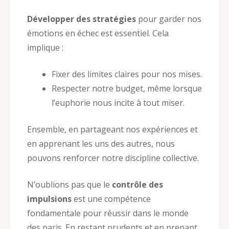
Développer des stratégies
pour garder nos
émotions en échec est essentiel. Cela
implique :
Fixer des limites claires pour nos mises.
Respecter notre budget, même lorsque
l’euphorie nous incite à tout miser.
Ensemble, en partageant nos expériences et
en apprenant les uns des autres, nous
pouvons renforcer notre discipline collective.
N’oublions pas que le
contrôle des
impulsions
est une compétence
fondamentale pour réussir dans le monde
des paris. En restant prudents et en prenant