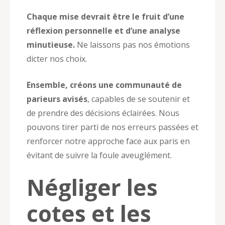
Chaque mise devrait être le fruit d’une
réflexion personnelle et d’une analyse
minutieuse.
Ne laissons pas nos émotions
dicter nos choix.
Ensemble, créons une communauté de
parieurs avisés
, capables de se soutenir et
de prendre des décisions éclairées. Nous
pouvons tirer parti de nos erreurs passées et
renforcer notre approche face aux paris en
évitant de suivre la foule aveuglément.
Négliger les
cotes et les