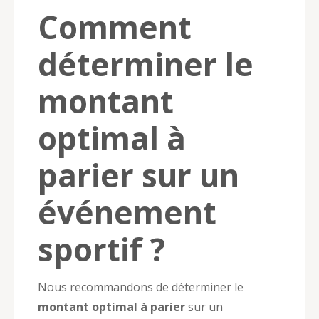
Comment
déterminer le
montant
optimal à
parier sur un
événement
sportif ?
Nous recommandons de déterminer le
montant optimal à parier
sur un