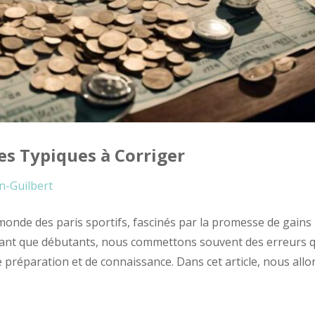
es Typiques à Corriger
n-Guilbert
monde des paris sportifs, fascinés par la promesse de gains
en tant que débutants, nous commettons souvent des erreurs q
 préparation et de connaissance. Dans cet article, nous allo