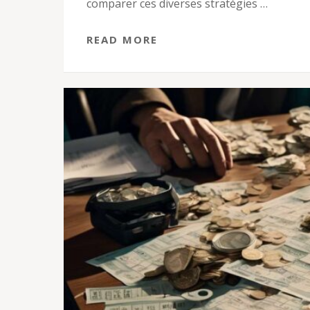
comparer ces diverses stratégies …
READ MORE