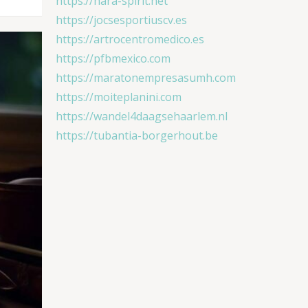
https://hara-spirit.net
https://jocsesportiuscv.es
https://artrocentromedico.es
https://pfbmexico.com
https://maratonempresasumh.com
https://moiteplanini.com
https://wandel4daagsehaarlem.nl
https://tubantia-borgerhout.be