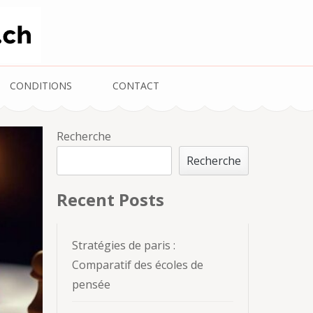
Strategies
CONDITIONS
CONTACT
Recherche
Recherche
Recent Posts
Stratégies de paris :
Comparatif des écoles de
pensée