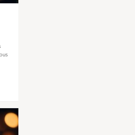
s
nous