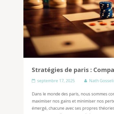
Stratégies de paris : Compa
septembre 17, 2025
Nath Gosseli
Dans le monde des paris, nous sommes cons
maximiser nos gains et minimiser nos perte
émergé, chacune avec ses propres théories 